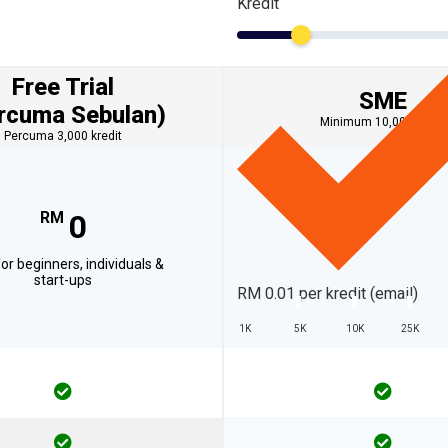
Kredit
Free Trial
SME
rcuma Sebulan)
Minimum 10,000 kredit
Percuma 3,000 kredit
RM
0
for beginners, individuals &
start-ups
RM 0.01
per kredit (email)
1K
5K
10K
25K