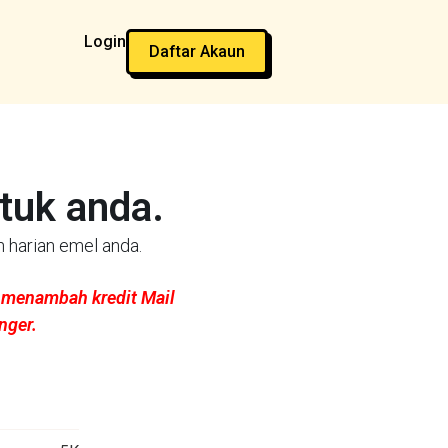
Login
Daftar Akaun
tuk anda.
 harian emel anda.
k menambah kredit Mail
nger.