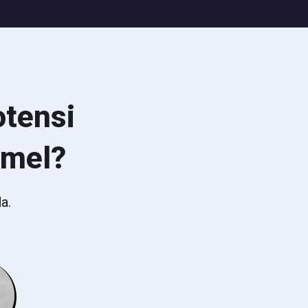
tensi
emel?
a.