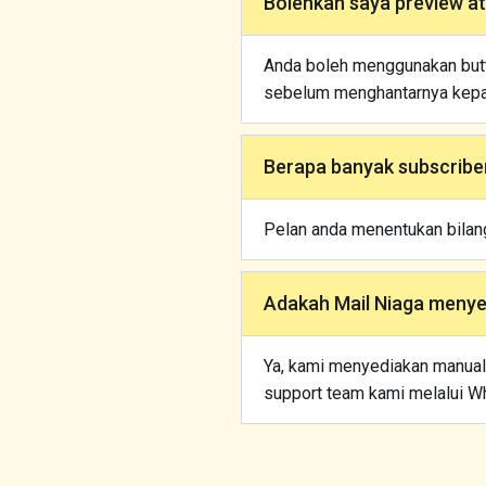
Bolehkah saya preview at
Anda boleh menggunakan butto
sebelum menghantarnya kepa
Berapa banyak subscribers
Pelan anda menentukan bilanga
Adakah Mail Niaga meny
Ya, kami menyediakan manual 
support team kami melalui W