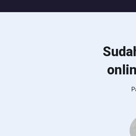
Suda
onli
P