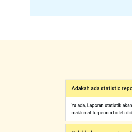
Adakah ada statistic repo
Ya ada, Laporan statistik ak
maklumat terperinci boleh did